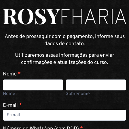
Antes de prosseguir com o pagamento, informe seus
dados de contato.
Utilizaremos essas informações para enviar
confirmações e atualizações do curso.
Curso
Nome
*
presencial |
Nome
Sobrenome
Studio Rosy
Nome
Sobrenome
Fharia
07/09/2025
E-mail
*
Número do WhatsApp (com DDD)
*