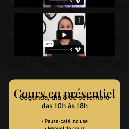
Cours en présentiel
Segunda, dia 8 de setembro
das 10h às 18h
• Pause-café incluse
• Manuel de cours