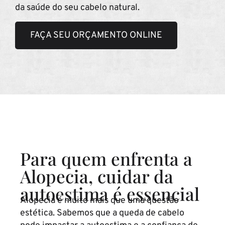
da saúde do seu cabelo natural.
FAÇA SEU ORÇAMENTO ONLINE
Para quem enfrenta a
Alopecia, cuidar da
autoestima é essencial
Alopecia é muito mais que uma questão
estética. Sabemos que a queda de cabelo