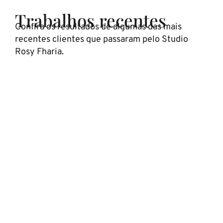
Trabalhos recentes
Confira os resultados de algumas das mais
recentes clientes que passaram pelo Studio
Rosy Fharia.