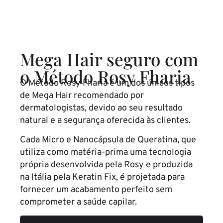
Mega Hair seguro com
o Método Rosy Fharia
O Método Rosy Fharia é um dos únicos tipos
de Mega Hair recomendado por
dermatologistas, devido ao seu resultado
natural e a segurança oferecida às clientes.
Cada Micro e Nanocápsula de Queratina, que
utiliza como matéria-prima uma tecnologia
própria desenvolvida pela Rosy e produzida
na Itália pela Keratin Fix, é projetada para
fornecer um acabamento perfeito sem
comprometer a saúde capilar.