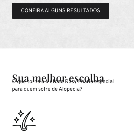
CONFIRA ALGUNS RESULTADOS
Sua melhor escolha
O que torna o Método Rosy Fharia especial
para quem sofre de Alopecia?