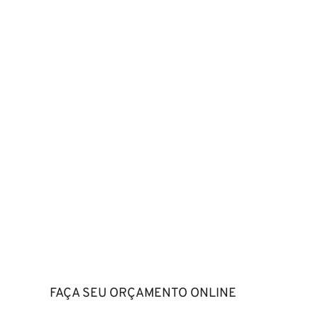
Histórias de
transformação
Ao longo de sua carreira, Rosy Fharia ajudou
inúmeras mulheres a resgatar a autoestima e
encontrar um novo olhar no espelho. Conheça
as histórias reais de quem já vivenciou essa
transformação.
FAÇA SEU ORÇAMENTO ONLINE