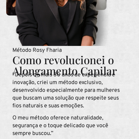
Método Rosy Fharia
Como revolucionei o
Alongamento Capilar
“Depois de mais 30 anos de experiência e
inovação, criei um método exclusivo,
desenvolvido especialmente para mulheres
que buscam uma solução que respeite seus
fios naturais e suas emoções.
O meu método oferece naturalidade,
segurança e o toque delicado que você
sempre buscou.”